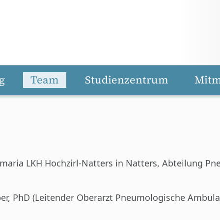
g
Team
Studienzentrum
Mit
Primaria LKH Hochzirl-Natters in Natters, Abteilung Pn
er, PhD (Leitender Oberarzt Pneumologische Ambulanz,